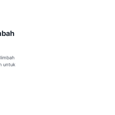
mbah
 limbah
h untuk