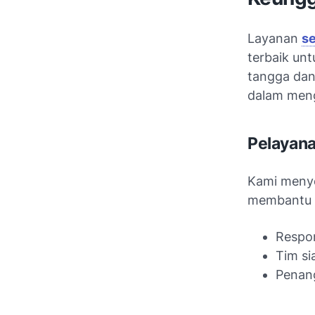
Layanan
se
terbaik un
tangga dan
dalam meng
Pelayan
Kami menye
membantu A
Respo
Tim si
Penan