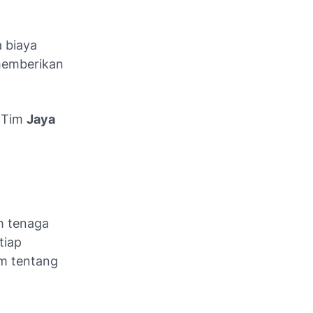
 biaya
 memberikan
- Tim
Jaya
h tenaga
tiap
am tentang