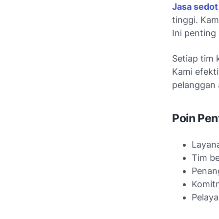
Jasa sedo
tinggi. Ka
Ini pentin
Setiap tim
Kami efekt
pelanggan 
Poin Pen
Layana
Tim b
Penang
Komitm
Pelaya