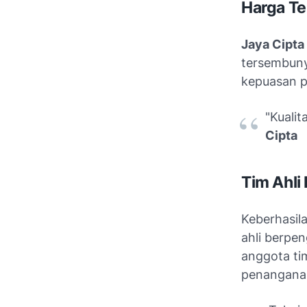
Harga Te
Jaya Cipta
tersembuny
kepuasan p
"Kualit
Cipta
Tim Ahli
Keberhasil
ahli berpen
anggota ti
penanganan