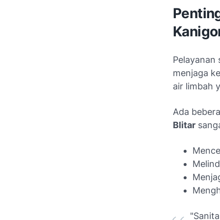
Pentin
Kanigo
Pelayanan 
menjaga ke
air limbah 
Ada beber
Blitar
sanga
Mence
Melind
Menjag
Menghi
"Sanit