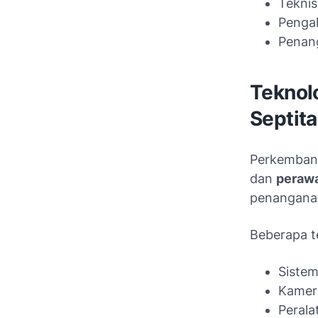
Teknisi
Pengal
Penang
Teknol
Septit
Perkembang
dan
perawa
penanganan
Beberapa t
Siste
Kamera
Perala