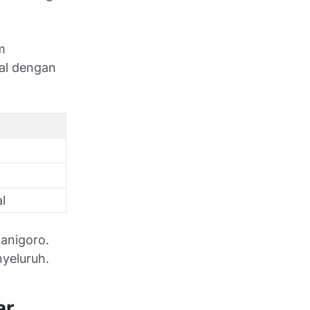
m
al dengan
l
anigoro.
yeluruh.
ar