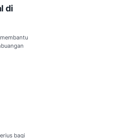
l di
i membantu
embuangan
erius bagi