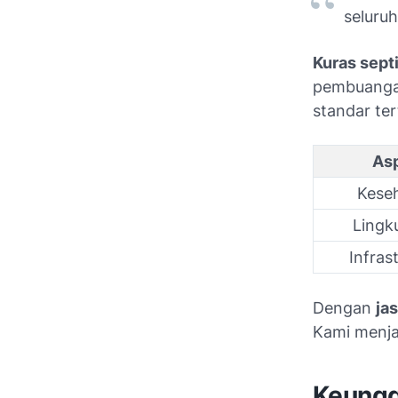
seluru
Kuras sept
pembuangan
standar ter
As
Kese
Lingk
Infras
Dengan
jas
Kami menja
Keungg