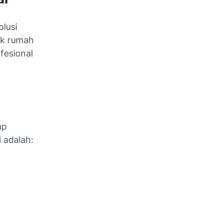
olusi
uk rumah
fesional
ap
 adalah: