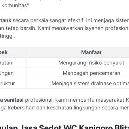
h komunitas"
itank
secara berkala sangat efektif. Ini menjaga siste
 tetap bersih. Kami menawarkan layanan profesion
tinggi.
pek
Manfaat
hatan
Mengurangi risiko penyakit
ungan
Mencegah pencemaran
truktur
Menjaga sistem drainase optima
a sanitasi
profesional, kami membantu masyarakat K
ga kebersihan dan kesehatan lingkungan secara men
ulan Jasa Sedot WC Kanigoro Blit