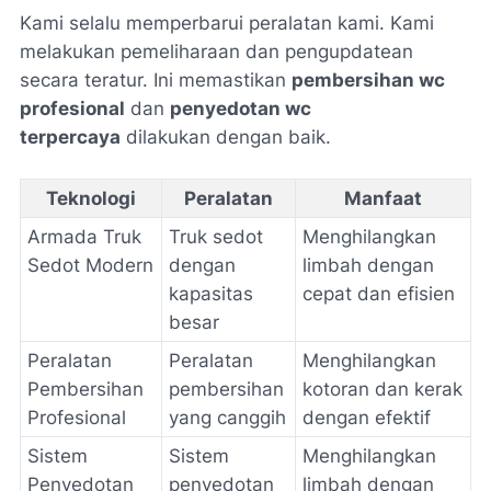
Kami selalu memperbarui peralatan kami. Kami
melakukan pemeliharaan dan pengupdatean
secara teratur. Ini memastikan
pembersihan wc
profesional
dan
penyedotan wc
terpercaya
dilakukan dengan baik.
Teknologi
Peralatan
Manfaat
Armada Truk
Truk sedot
Menghilangkan
Sedot Modern
dengan
limbah dengan
kapasitas
cepat dan efisien
besar
Peralatan
Peralatan
Menghilangkan
Pembersihan
pembersihan
kotoran dan kerak
Profesional
yang canggih
dengan efektif
Sistem
Sistem
Menghilangkan
Penyedotan
penyedotan
limbah dengan